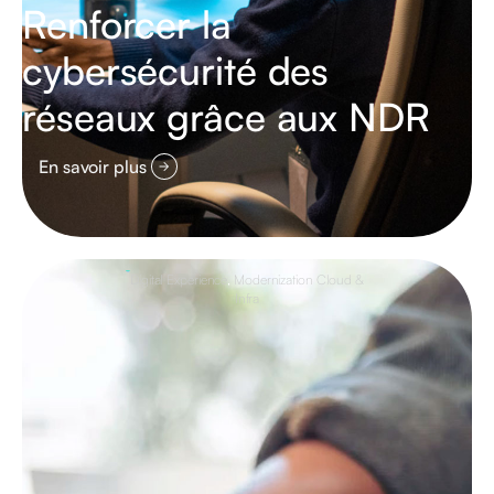
Renforcer la
cybersécurité des
réseaux grâce aux NDR
En savoir plus
Digital Experience
,
Modernization Cloud &
Infra