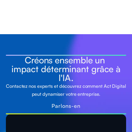
Créons ensemble un
impact déterminant grâce à
l'IA.
Contactez nos experts et découvrez comment Act Digital
peut dynamiser votre entreprise.
Parlons-en