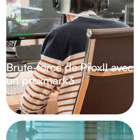
Brute-force de ProxII avec
un proxmark3
En savoir plus
Cybersecurity