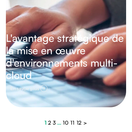
L'avantage stratégique de
la mise en œuvre
d'environnements multi-
cloud
En savoir plus
1
2
3
…
10
11
12
>