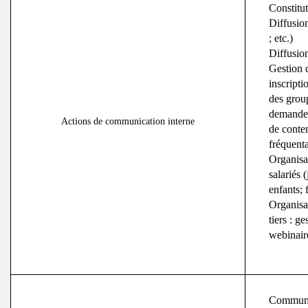
Constitut
Diffusion
; etc.)
Diffusion
Gestion d
inscripti
des group
demandes 
Actions de communication interne
de conten
fréquenta
Organisa
salariés 
enfants; 
Organisa
tiers : ge
webinaire
Communic