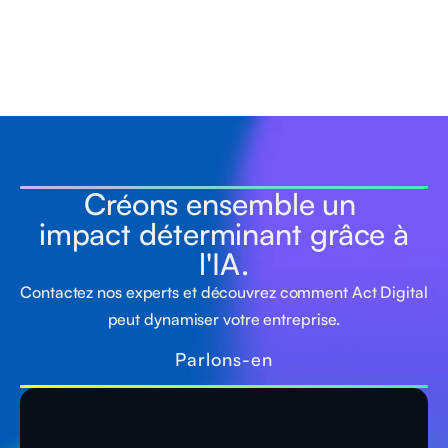
Créons ensemble un
impact déterminant grâce à
l'IA.
Contactez nos experts et découvrez comment Act Digital
peut dynamiser votre entreprise.
Parlons-en