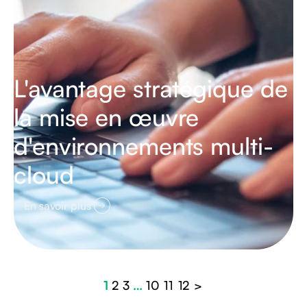
L'avantage stratégique de
la mise en œuvre
d'environnements multi-
cloud
En savoir plus
1
2
3
…
10
11
12
>