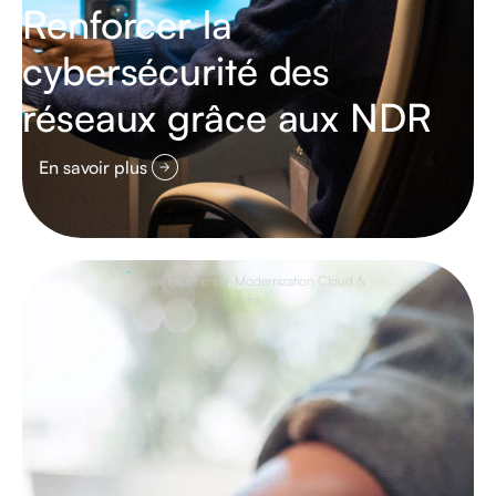
Renforcer la
cybersécurité des
réseaux grâce aux NDR
En savoir plus
Digital Experience
,
Modernization Cloud &
Infra