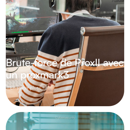
Brute-force de ProxII avec
un proxmark3
En savoir plus
Cybersecurity