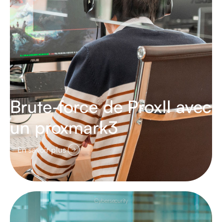
Brute-force de ProxII avec
un proxmark3
En savoir plus
Cybersecurity