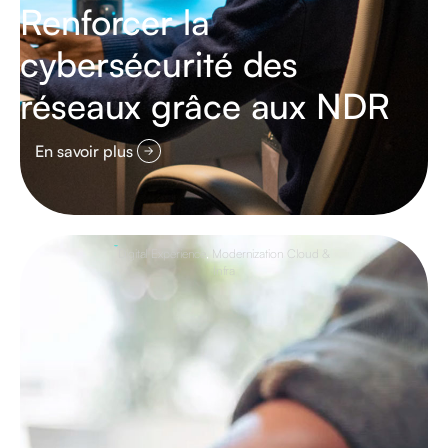
Renforcer la
cybersécurité des
réseaux grâce aux NDR
En savoir plus
Digital Experience
,
Modernization Cloud &
Infra