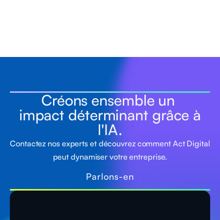
Créons ensemble un
impact déterminant grâce à
l'IA.
Contactez nos experts et découvrez comment Act Digital
peut dynamiser votre entreprise.
Parlons-en