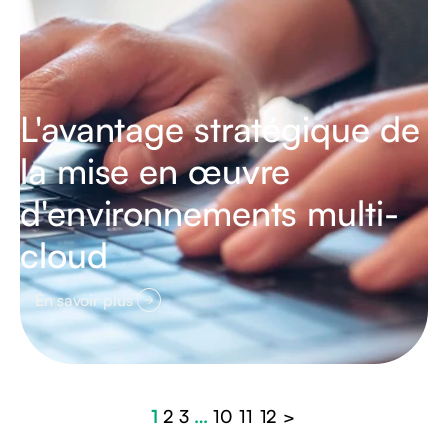
L'avantage stratégique de
la mise en œuvre
d'environnements multi-
cloud
En savoir plus
1
2
3
…
10
11
12
>