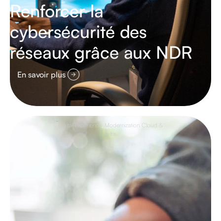
Renforcer la
cybersécurité des
réseaux grâce aux NDR
En savoir plus
Digital Experience
,
Modernization Cloud &
Infra