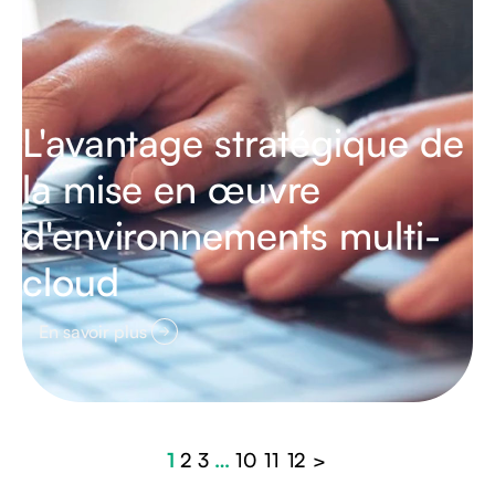
L'avantage stratégique de
la mise en œuvre
d'environnements multi-
cloud
En savoir plus
1
2
3
…
10
11
12
>