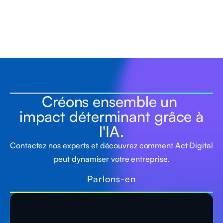
Créons ensemble un
impact déterminant grâce à
l'IA.
Contactez nos experts et découvrez comment Act Digital
peut dynamiser votre entreprise.
Parlons-en