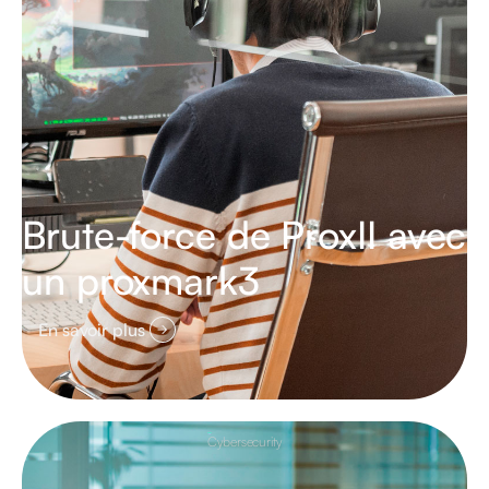
Brute-force de ProxII avec
un proxmark3
En savoir plus
Cybersecurity